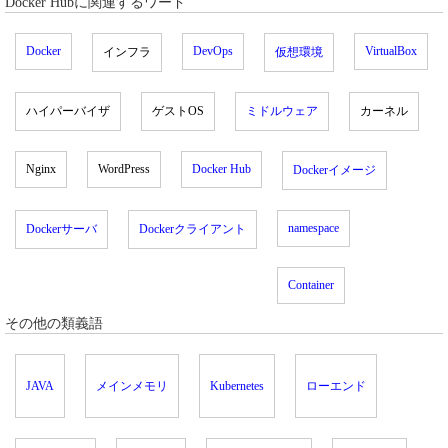
Docker Hubに関連するワード
Docker
DevOps
VirtualBox
インフラ
仮想環境
ハイパーバイザ
ゲストOS
ミドルウェア
カーネル
Nginx
WordPress
Docker Hub
Dockerイメージ
namespace
Dockerサーバ
Dockerクライアント
Container
その他の類義語
JAVA
メインメモリ
Kubernetes
ローエンド