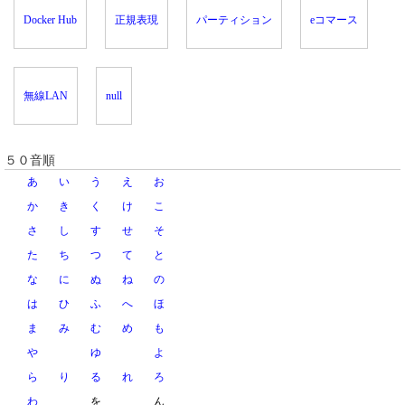
Docker Hub
正規表現
パーティション
eコマース
無線LAN
null
５０音順
あ
い
う
え
お
か
き
く
け
こ
さ
し
す
せ
そ
た
ち
つ
て
と
な
に
ぬ
ね
の
は
ひ
ふ
へ
ほ
ま
み
む
め
も
や
ゆ
よ
ら
り
る
れ
ろ
わ
を
ん