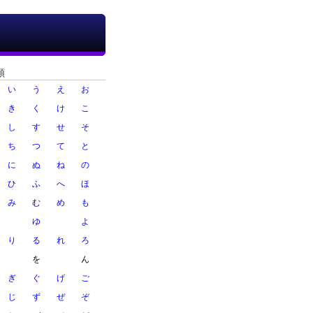
順
い
う
え
お
き
く
け
こ
し
す
せ
そ
ち
つ
て
と
に
ぬ
ね
の
ひ
ふ
へ
ほ
み
む
め
も
ゆ
よ
り
る
れ
ろ
を
ん
ぎ
ぐ
げ
ご
じ
ず
ぜ
ぞ