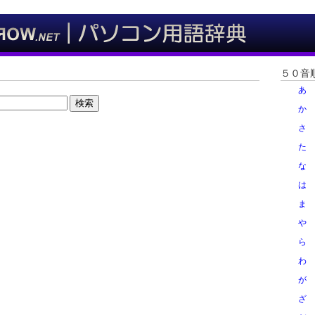
５０音
あ
検索
か
さ
た
な
は
ま
や
ら
わ
が
ざ