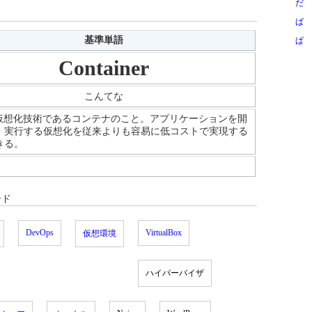
だ
ば
基準単語
ぱ
Container
こんてな
rの仮想化技術であるコンテナのこと。アプリケーションを開
・実行する仮想化を従来よりも容易に低コストで実現する
きる。
ード
DevOps
VirtualBox
仮想環境
ハイパーバイザ