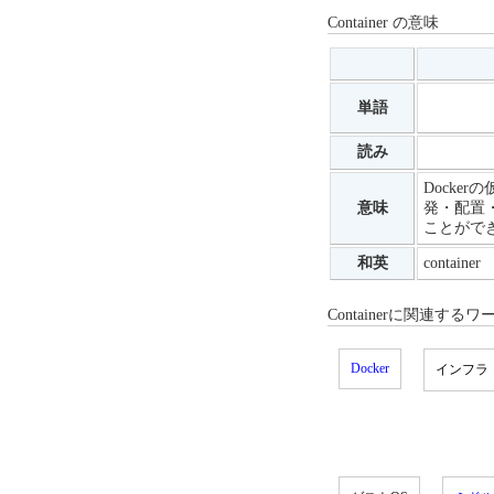
Container の意味
単語
読み
Docke
意味
発・配置
ことがで
和英
container
Containerに関連するワ
Docker
インフラ