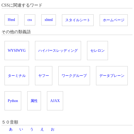
CSSに関連するワード
Html
css
xhtml
スタイルシート
ホームページ
その他の類義語
WYSIWYG
ハイパースレッディング
セレロン
ターミナル
ヤフー
ワークグループ
データプレーン
Python
属性
AJAX
５０音順
あ
い
う
え
お