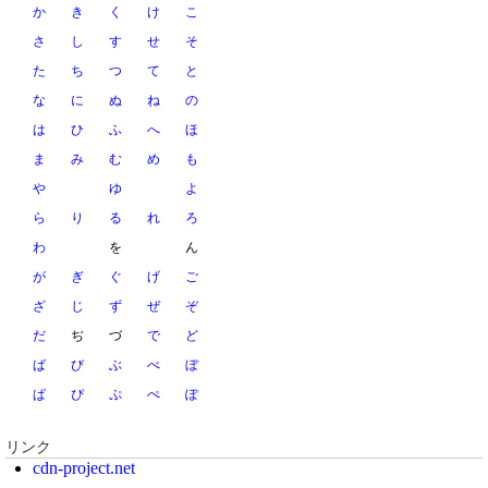
か
き
く
け
こ
さ
し
す
せ
そ
た
ち
つ
て
と
な
に
ぬ
ね
の
は
ひ
ふ
へ
ほ
ま
み
む
め
も
や
ゆ
よ
ら
り
る
れ
ろ
わ
を
ん
が
ぎ
ぐ
げ
ご
ざ
じ
ず
ぜ
ぞ
だ
ぢ
づ
で
ど
ば
び
ぶ
べ
ぼ
ぱ
ぴ
ぷ
ぺ
ぽ
リンク
cdn-project.net