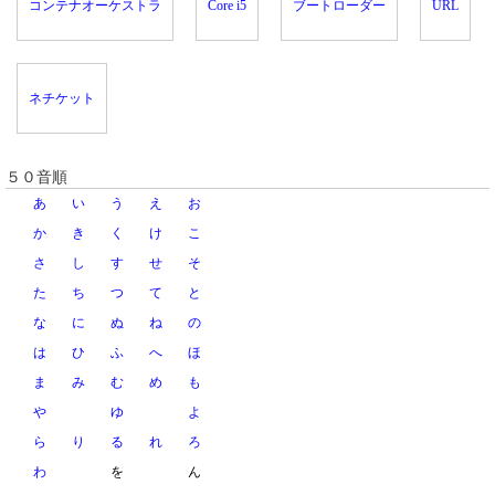
コンテナオーケストラ
Core i5
ブートローダー
URL
ネチケット
５０音順
あ
い
う
え
お
か
き
く
け
こ
さ
し
す
せ
そ
た
ち
つ
て
と
な
に
ぬ
ね
の
は
ひ
ふ
へ
ほ
ま
み
む
め
も
や
ゆ
よ
ら
り
る
れ
ろ
わ
を
ん