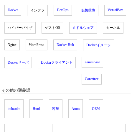
Docker
DevOps
VirtualBox
インフラ
仮想環境
ハイパーバイザ
ゲストOS
ミドルウェア
カーネル
Nginx
WordPress
Docker Hub
Dockerイメージ
namespace
Dockerサーバ
Dockerクライアント
Container
その他の類義語
kubeadm
Html
容量
Atom
OEM