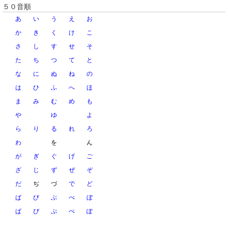
５０音順
あ
い
う
え
お
か
き
く
け
こ
さ
し
す
せ
そ
た
ち
つ
て
と
な
に
ぬ
ね
の
は
ひ
ふ
へ
ほ
ま
み
む
め
も
や
ゆ
よ
ら
り
る
れ
ろ
わ
を
ん
が
ぎ
ぐ
げ
ご
ざ
じ
ず
ぜ
ぞ
だ
ぢ
づ
で
ど
ば
び
ぶ
べ
ぼ
ぱ
ぴ
ぷ
ぺ
ぽ