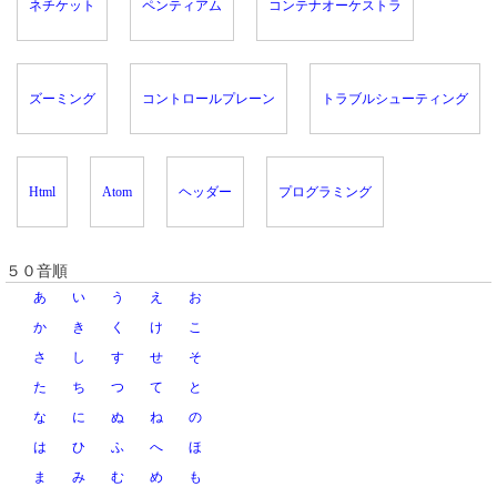
ネチケット
ペンティアム
コンテナオーケストラ
ズーミング
コントロールプレーン
トラブルシューティング
Html
Atom
ヘッダー
プログラミング
５０音順
あ
い
う
え
お
か
き
く
け
こ
さ
し
す
せ
そ
た
ち
つ
て
と
な
に
ぬ
ね
の
は
ひ
ふ
へ
ほ
ま
み
む
め
も