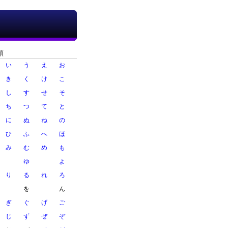
順
い
う
え
お
き
く
け
こ
し
す
せ
そ
ち
つ
て
と
に
ぬ
ね
の
ひ
ふ
へ
ほ
み
む
め
も
ゆ
よ
り
る
れ
ろ
を
ん
ぎ
ぐ
げ
ご
じ
ず
ぜ
ぞ