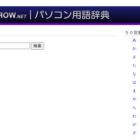
５０音
あ
検索
か
さ
た
な
は
ま
や
ら
わ
が
ざ