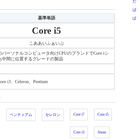
だ
ば
基準単語
ぱ
Core i5
こああいふぁいぶ
パーソナルコンピュータ向けCPUのブランドでCore iシ
あ中間に位置するグレードの製品
ore i3、Celeron、Pentium
ド
Core i7
Core i5
ペンティアム
セレロン
Core i3
Atom