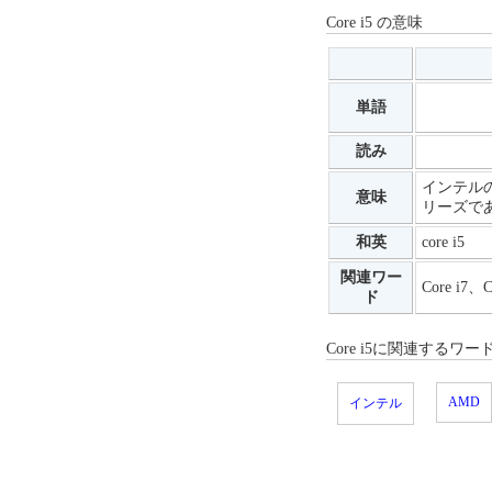
Core i5 の意味
単語
読み
インテルの
意味
リーズで
和英
core i5
関連ワー
Core i7、C
ド
Core i5に関連するワー
AMD
インテル