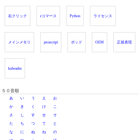
右クリック
eコマース
Python
ライセンス
メインメモリ
javascript
ポッド
OEM
正規表現
kubeadm
５０音順
あ
い
う
え
お
か
き
く
け
こ
さ
し
す
せ
そ
た
ち
つ
て
と
な
に
ぬ
ね
の