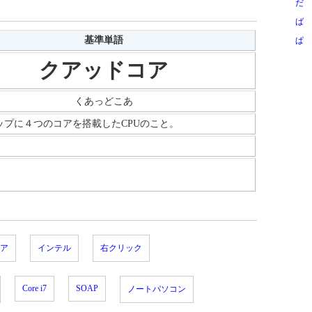
だ
ば
基準単語
ぱ
クアッドコア
くあっどこあ
ップに４つのコアを搭載したCPUのこと。
ア
インテル
右クリック
Core i7
SOAP
ノートパソコン