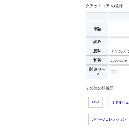
クアッドコア の意味
単語
読み
意味
１つのチ
和英
quad-core
関連ワー
CPU
ド
その他の類義語
JAVA
ミドルウェ
ガベージコレクション