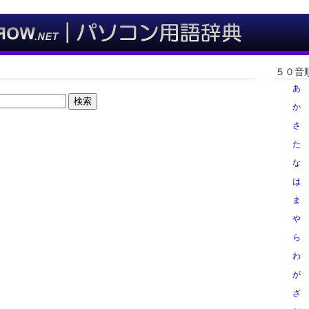
５０音
あ
検索
か
さ
た
な
は
ま
や
ら
わ
が
ざ