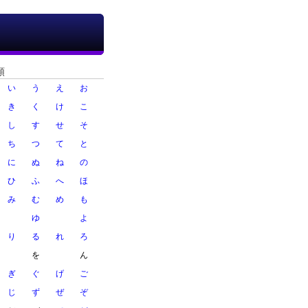
順
い
う
え
お
き
く
け
こ
し
す
せ
そ
ち
つ
て
と
に
ぬ
ね
の
ひ
ふ
へ
ほ
み
む
め
も
ゆ
よ
り
る
れ
ろ
を
ん
ぎ
ぐ
げ
ご
じ
ず
ぜ
ぞ