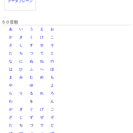
データプレーン
５０音順
あ
い
う
え
お
か
き
く
け
こ
さ
し
す
せ
そ
た
ち
つ
て
と
な
に
ぬ
ね
の
は
ひ
ふ
へ
ほ
ま
み
む
め
も
や
ゆ
よ
ら
り
る
れ
ろ
わ
を
ん
が
ぎ
ぐ
げ
ご
ざ
じ
ず
ぜ
ぞ
だ
ぢ
づ
で
ど