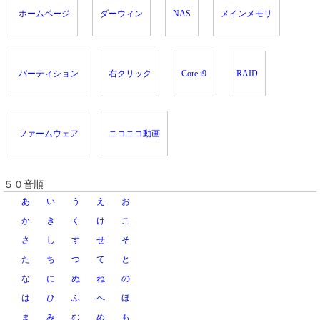
ホームページ
ダーウィン
NAS
メインメモリ
パーティション
右クリック
Core i9
RAID
ファームウェア
ニコニコ動画
５０音順
あ
い
う
え
お
か
き
く
け
こ
さ
し
す
せ
そ
た
ち
つ
て
と
な
に
ぬ
ね
の
は
ひ
ふ
へ
ほ
ま
み
む
め
も